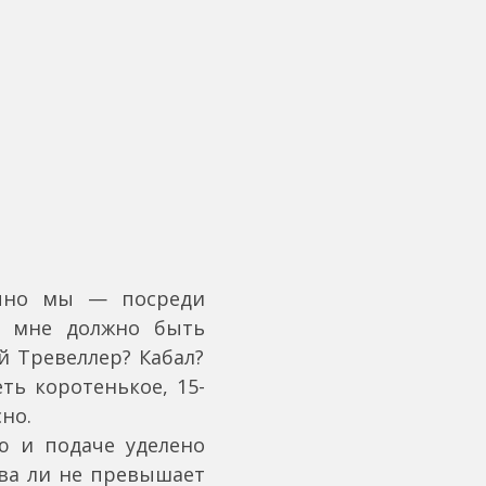
запно мы — посреди
у мне должно быть
й Тревеллер? Кабал?
ть коротенькое, 15-
но.
ию и подаче уделено
ва ли не превышает