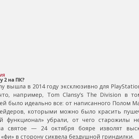
ия
y 2 на ПК?
y вышла в 2014 году эксклюзивно для PlayStatio
что, например, Tom Clansy’s The Division в т
 ней было идеально все: от написанного Полом 
йдеров, которыми можно было красить пушечк
ой функционал» убрали, от чего старожилы не
на святое — 24 октября бояре изволят выск
«фи» в сторону сиквела бездушной гриндилки.