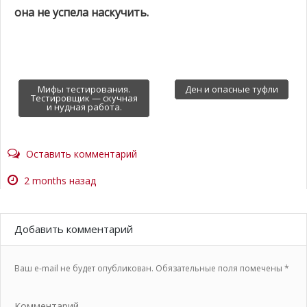
она не успела наскучить.
Post navigation
Мифы тестирования.
Ден и опасные туфли
Тестировщик — скучная
и нудная работа.
Оставить комментарий
2 months назад
Добавить комментарий
Ваш e-mail не будет опубликован.
Обязательные поля помечены
*
Комментарий