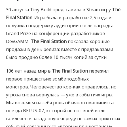
30 августа Tiny Build представила в Steam игру
The
Final Station
. Игра была в разработке 2,5 года и
получила поддержку аудитории после награды
Grand Prize на конференции разработчиков
DevGAMM.
The Final Station
показала хорошие
продажи в день релиза: вместе с предзаказами
было продано более 10 тысяч копий за сутки.
106 лет назад мир в
The Final Station
пережил
первое пришествие зомбиподобных
монстров. Человечество кое-как оправилось, но
угроза снова вернулась — уже в событиях игры.
Мы возьмем на себя роль обычного машиниста
поезда BELUS-07, который не по своей воле
вовлечен в загадочную череду не самых приятных
событий, связанных со «вторым пришествием».