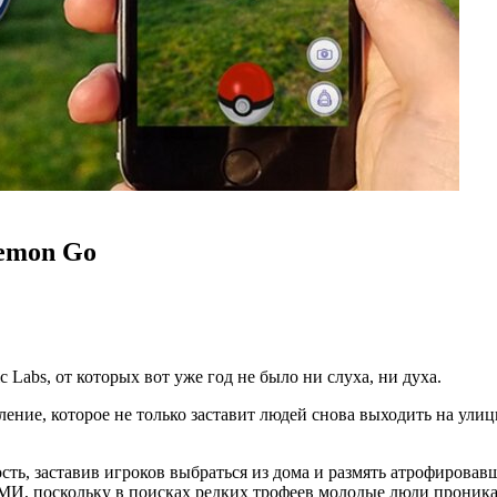
kemon Go
c Labs, от которых вот уже год не было ни слуха, ни духа.
ение, которое не только заставит людей снова выходить на улиц
ь, заставив игроков выбраться из дома и размять атрофировавш
МИ, поскольку в поисках редких трофеев молодые люди проника