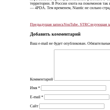
территории. В России охота на покемонов так 
— 4PDA. Тем временем, Niantic не сильно стра
Предыдущая запись
YouTube. STR
Следующая з
Навигация
Добавить комментарий
по
записям
Ваш e-mail не будет опубликован.
Обязательны
Комментарий
Имя
*
E-mail
*
Сайт