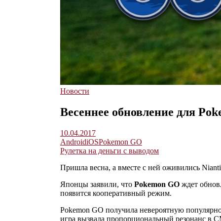
Новости
Весеннее обновление для Po
10.04.2017
Android
iOS
Pokemon GO
Рулетка на деньги с выводом
Пришла весна, а вместе с ней оживились Nianti
Японцы заявили, что
Pokemon GO
ждет обновл
появится кооперативный режим.
Pokemon GO получила невероятную популярност
игра вызвала пропорциональный резонанс в С