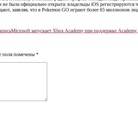
и не была официально открыта: владельцы iOS регистрируются че
дают, заявляя, что в Pokemon GO играют более 65 миллионов лю
апись
Microsoft запускает Xbox Academy при поддержке Academy of 
е поля помечены
*