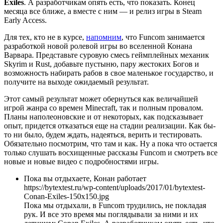
Exiles
. А разработчикам опять есть, что показать. Конец
месяца все ближе, а вместе с ним — и релиз игры в Steam
Early Access.
Для тех, кто не в курсе,
напомним
, что Funcom занимается
разработкой новой ролевой игры во вселенной Конана
Варвара. Представьте суровую смесь геймплейных механик
Skyrim и Rust, добавьте пустыню, пару жестоких Богов и
возможность набирать рабов в свое маленькое государство, и
получите на выходе ожидаемый результат.
Этот самый результат может обернуться как величайшей
игрой жанра со времен Minecraft, так и полным провалом.
Планы наполеоновские и от некоторых, как подсказывает
опыт, придется отказаться еще на стадии реализации. Как бы-
то ни было, будем ждать, надеяться, верить и тестировать.
Обязательно посмотрим, что там и как. Ну а пока что остается
только слушать восхищенные рассказы Funcom и смотреть все
новые и новые видео с подробностями игры.
Пока вы отдыхаете, Конан работает
https://bytextest.ru/wp-content/uploads/2017/01/bytextest-
Conan-Exiles-150x150.jpg
Пока мы отдыхали, в Funcom трудились, не покладая
рук. И все это время мы поглядывали за ними и их