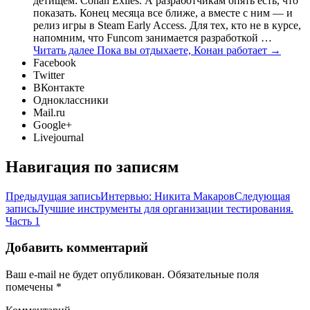
детищем: Conan Exiles. А разработчикам опять есть, что
показать. Конец месяца все ближе, а вместе с ним — и
релиз игры в Steam Early Access. Для тех, кто не в курсе,
напомним, что Funcom занимается разработкой …
Читать далее
Пока вы отдыхаете, Конан работает
→
Facebook
Twitter
ВКонтакте
Одноклассники
Mail.ru
Google+
Livejournal
Навигация по записям
Предыдущая запись
Интервью: Никита Макаров
Следующая
запись
Лучшие инструменты для организации тестирования.
Часть 1
Добавить комментарий
Ваш e-mail не будет опубликован.
Обязательные поля
помечены
*