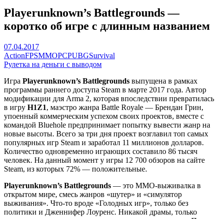
Playerunknown’s Battlegrounds —
коротко об игре с длинным названием
07.04.2017
Action
FPS
MMO
PC
PUBG
Survival
Рулетка на деньги с выводом
Игра
Playerunknown’s Battlegrounds
выпущена в рамках
программы раннего доступа Steam в марте 2017 года. Автор
модификации для Arma 2, которая впоследствии превратилась
в игру
H1Z1
, маэстро жанра Battle Royale — Брендан Грин,
упоенный коммерческим успехом своих проектов, вместе с
командой Bluehole предпринимает попытку вывести жанр на
новые высоты. Всего за три дня проект возглавил топ самых
популярных игр Steam и заработал 11 миллионов долларов.
Количество одновременно играющих составило 86 тысяч
человек. На данный момент у игры 12 700 обзоров на сайте
Steam, из которых 72% — положительные.
Playerunknown’s Battlegrounds
— это MMO-выживалка в
открытом мире, смесь жанров «шутер» и «симулятор
выживания». Что-то вроде «Голодных игр», только без
политики и Дженнифер Лоуренс. Никакой драмы, только