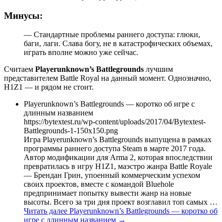
Минусы:
— Стандартные проблемы раннего доступа: глюки,
баги, лаги. Слава богу, не в катастрофических объемах,
играть вполне можно уже сейчас.
Считаем
Playerunknown’s Battlegrounds
лучшим
представителем Battle Royal на данный момент. Однозначно,
H1Z1 — и рядом не стоит.
Playerunknown’s Battlegrounds — коротко об игре с
длинным названием
https://bytextest.ru/wp-content/uploads/2017/04/Bytextest-
Battlegrounds-1-150x150.png
Игра Playerunknown’s Battlegrounds выпущена в рамках
программы раннего доступа Steam в марте 2017 года.
Автор модификации для Arma 2, которая впоследствии
превратилась в игру H1Z1, маэстро жанра Battle Royale
— Брендан Грин, упоенный коммерческим успехом
своих проектов, вместе с командой Bluehole
предпринимает попытку вывести жанр на новые
высоты. Всего за три дня проект возглавил топ самых …
Читать далее
Playerunknown’s Battlegrounds — коротко об
игре с длинным названием
→