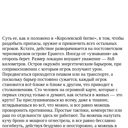
Суть ее, как и положено в «Королевской битве», в том, чтобы
раздобыть припасы, оружие и прикончить всех остальных
игроков. Кстати, действие разворачивается на постсоветском
черноморском острове Ерангел. Иногда от «узнавания» аж
оторопь берет. Размер локации внушает уважение — 8х8
километров. Остров окружён энергетическим барьером, при
соприкосновении с которым игрок получают урон.
Передвигаться приходится пешком или на транспорте, а
поскольку барьер постоянно сужается, каждый игрок
становится всё ближе и ближе к другим, что приводит к
столкновениям. Сто человек на огромной карте, которые с
первых секунд только и думают, как остаться в живых — это
круто! Ты прислушиваешься ко всему, даже к тишине,
вглядываешься во всё, что можно, и все равно можешь
проворонить противника. Простые тактики, кемперство или
раш по отдельности здесь не работают. Ты можешь налутать
кучу брони и мощного огнестрела, и все равно бесславно
погибнуть, действуя бездумно и неосторожно, а можешь в