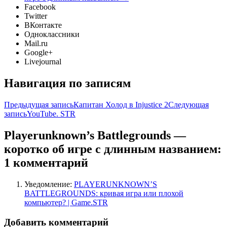
Facebook
Twitter
ВКонтакте
Одноклассники
Mail.ru
Google+
Livejournal
Навигация по записям
Предыдущая запись
Капитан Холод в Injustice 2
Следующая
запись
YouTube. STR
Playerunknown’s Battlegrounds —
коротко об игре с длинным названием:
1 комментарий
Уведомление:
PLAYERUNKNOWN’S
BATTLEGROUNDS: кривая игра или плохой
компьютер? | Game.STR
Добавить комментарий