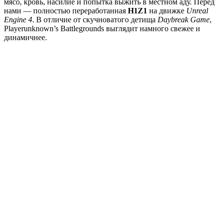
мясо, кровь, насилие и попытка выжить в местном аду. Перед
нами — полностью переработанная
H1Z1
на движке
Unreal
Engine 4
. В отличие от скучноватого детища
Daybreak Game
,
Playerunknown’s Battlegrounds выглядит намного свежее и
динамичнее.